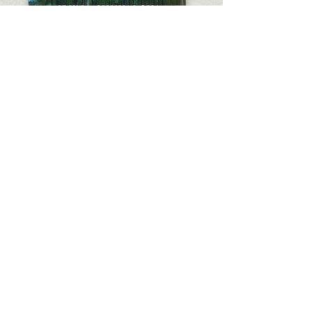
Pray to the Empty
Wells
Англійська
Lost Horse Press,
2019
ПРО КНИЖКУ
”
Таємнописом можна назвати таку
поезію...