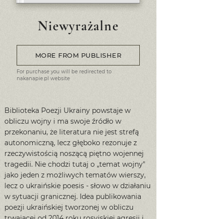
Niewyrażalne
MORE FROM PUBLISHER
For purchase you will be redirected to
nakanapie.pl website
Biblioteka Poezji Ukrainy powstaje w
obliczu wojny i ma swoje źródło w
przekonaniu, że literatura nie jest strefą
autonomiczną, lecz głęboko rezonuje z
rzeczywistością noszącą piętno wojennej
tragedii. Nie chodzi tutaj o „temat wojny"
jako jeden z możliwych tematów wierszy,
lecz o ukraińskie poesis - słowo w działaniu
w sytuacji granicznej. Idea publikowania
poezji ukraińskiej tworzonej w obliczu
trwającej od 2014 roku rosyjskiej agresji i