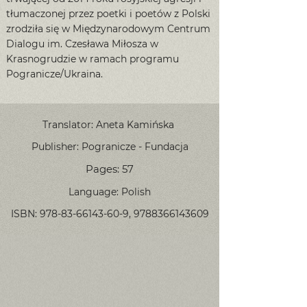
tłumaczonej przez poetki i poetów z Polski
zrodziła się w Międzynarodowym Centrum
Dialogu im. Czesława Miłosza w
Krasnogrudzie w ramach programu
Pogranicze/Ukraina.
Translator: Aneta Kamińska
Publisher: Pogranicze - Fundacja
Pages: 57
Language: Polish
ISBN:
978-83-66143-60-9
,
9788366143609